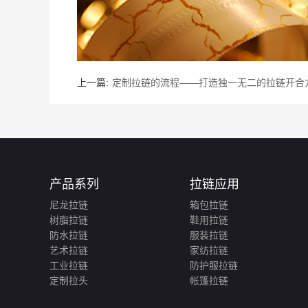
上一篇:
定制拉链的流程——打造独一无二的拉链开合
产品系列
拉链应用
尼龙拉链
箱包拉链
树脂拉链
鞋用拉链
防水拉链
服装拉链
艺术拉链
家纺拉链
工业拉链
防护服拉链
定制拉头
帐篷拉链